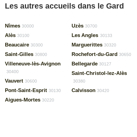
Les autres accueils dans le Gard
Nîmes
Uzès
30000
30700
Alès
Les Angles
30100
30133
Beaucaire
Marguerittes
30300
30320
Saint-Gilles
Rochefort-du-Gard
30800
30650
Villeneuve-lès-Avignon
Bellegarde
30127
30400
Saint-Christol-lez-Alès
Vauvert
30600
30380
Pont-Saint-Esprit
Calvisson
30130
30420
Aigues-Mortes
30220