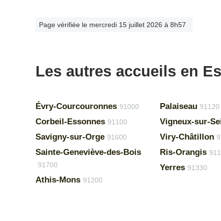
Page vérifiée le mercredi 15 juillet 2026 à 8h57
Les autres accueils en E
Évry-Courcouronnes
Palaiseau
91000
91120
Corbeil-Essonnes
Vigneux-sur-Se
91100
Savigny-sur-Orge
Viry-Châtillon
91600
9
Sainte-Geneviève-des-Bois
Ris-Orangis
911
91700
Yerres
91330
Athis-Mons
91200