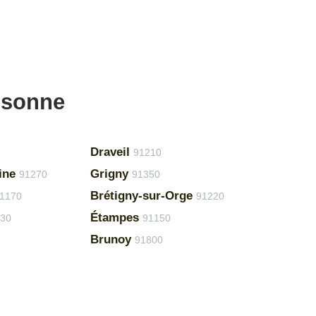
ssonne
Draveil
91210
ine
Grigny
91270
91350
Brétigny-sur-Orge
1170
91220
Étampes
30
91150
Brunoy
91800