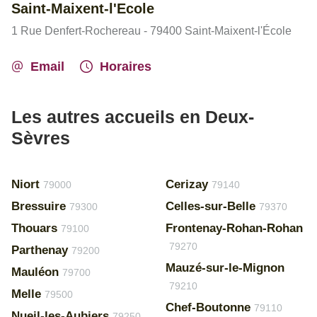
Saint-Maixent-l'Ecole
1 Rue Denfert-Rochereau - 79400 Saint-Maixent-l'École
Email
Horaires
Les autres accueils en Deux-
Sèvres
Niort
Cerizay
79000
79140
Bressuire
Celles-sur-Belle
79300
79370
Thouars
Frontenay-Rohan-Rohan
79100
79270
Parthenay
79200
Mauzé-sur-le-Mignon
Mauléon
79700
79210
Melle
79500
Chef-Boutonne
79110
Nueil-les-Aubiers
79250