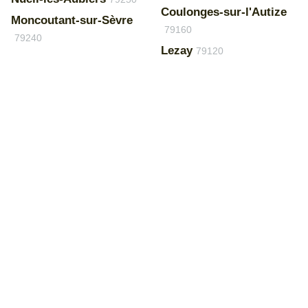
Coulonges-sur-l'Autize
Moncoutant-sur-Sèvre
79160
79240
Lezay
79120