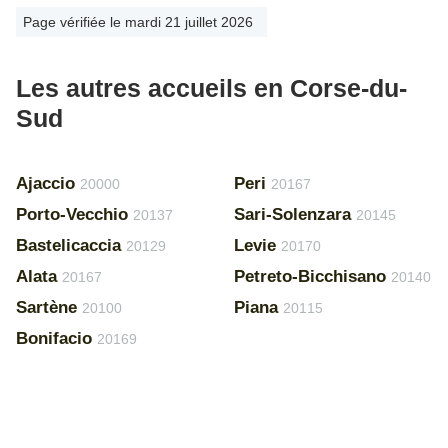
Page vérifiée le mardi 21 juillet 2026
Les autres accueils en Corse-du-
Sud
Ajaccio
Peri
20000
20167
Porto-Vecchio
Sari-Solenzara
20137
20145
Bastelicaccia
Levie
20129
20170
Alata
Petreto-Bicchisano
20167
20140
Sartène
Piana
20100
20115
Bonifacio
20169