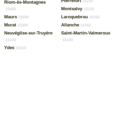
Pierrefort
15230
Riom-ès-Montagnes
Montsalvy
15400
15120
Maurs
Laroquebrou
15600
15150
Murat
Allanche
15300
15160
Neuvéglise-sur-Truyère
Saint-Martin-Valmeroux
15100
15140
Ydes
15210