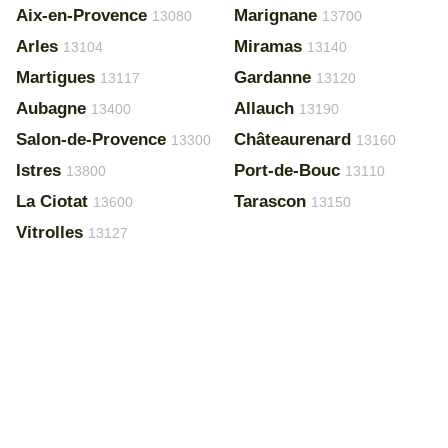
Aix-en-Provence
Marignane
13080
13700
Arles
Miramas
13104
13140
Martigues
Gardanne
13117
13120
Aubagne
Allauch
13400
13190
Salon-de-Provence
Châteaurenard
13300
13160
Istres
Port-de-Bouc
13800
13110
La Ciotat
Tarascon
13600
13150
Vitrolles
13127