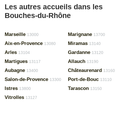
Les autres accueils dans les
Bouches-du-Rhône
Marseille
Marignane
13000
13700
Aix-en-Provence
Miramas
13080
13140
Arles
Gardanne
13104
13120
Martigues
Allauch
13117
13190
Aubagne
Châteaurenard
13400
13160
Salon-de-Provence
Port-de-Bouc
13300
13110
Istres
Tarascon
13800
13150
Vitrolles
13127