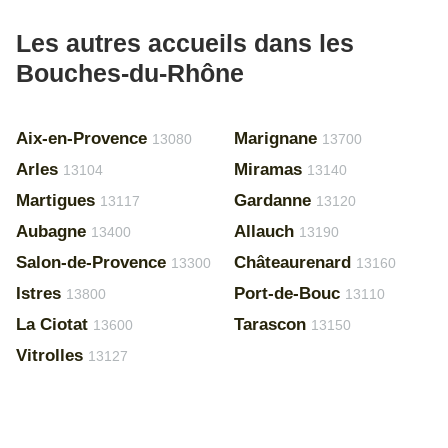
Les autres accueils dans les
Bouches-du-Rhône
Aix-en-Provence
Marignane
13080
13700
Arles
Miramas
13104
13140
Martigues
Gardanne
13117
13120
Aubagne
Allauch
13400
13190
Salon-de-Provence
Châteaurenard
13300
13160
Istres
Port-de-Bouc
13800
13110
La Ciotat
Tarascon
13600
13150
Vitrolles
13127