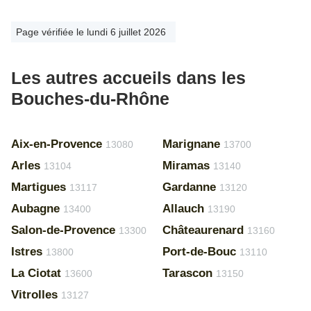
Page vérifiée le lundi 6 juillet 2026
Les autres accueils dans les
Bouches-du-Rhône
Aix-en-Provence
Marignane
13080
13700
Arles
Miramas
13104
13140
Martigues
Gardanne
13117
13120
Aubagne
Allauch
13400
13190
Salon-de-Provence
Châteaurenard
13300
13160
Istres
Port-de-Bouc
13800
13110
La Ciotat
Tarascon
13600
13150
Vitrolles
13127