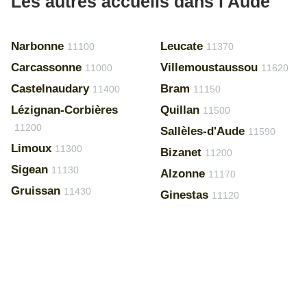
Les autres accueils dans l'Aude
Narbonne
Leucate
11100
11370
Carcassonne
Villemoustaussou
11000
11620
Castelnaudary
Bram
11400
11150
Lézignan-Corbières
Quillan
11500
11200
Sallèles-d'Aude
11590
Limoux
11300
Bizanet
11200
Sigean
11130
Alzonne
11170
Gruissan
11430
Ginestas
11120