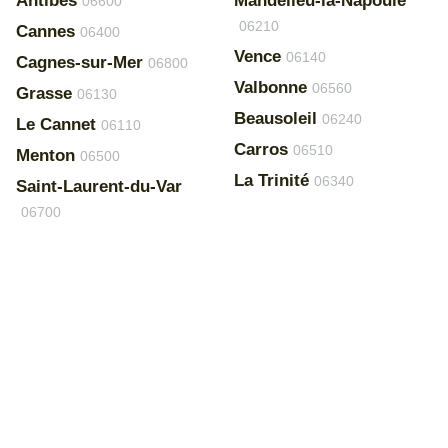
Antibes
Mandelieu-la-Napoule
06600
06210
Cannes
06400
Vence
06140
Cagnes-sur-Mer
06800
Valbonne
06560
Grasse
06130
Beausoleil
06240
Le Cannet
06110
Carros
06510
Menton
06500
La Trinité
06340
Saint-Laurent-du-Var
06700