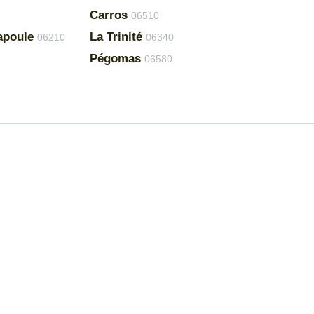
Carros
06510
apoule
La Trinité
06210
06340
Pégomas
06580