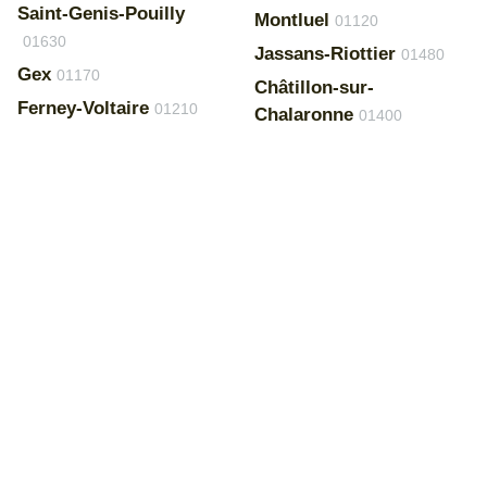
Saint-Genis-Pouilly
Montluel
01120
01630
Jassans-Riottier
01480
Gex
01170
Châtillon-sur-
Ferney-Voltaire
01210
Chalaronne
01400