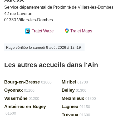
Service départemental de Proximité de Villars-les-Dombes
42 rue Laveran
01330 Villars-les-Dombes
Trajet Waze
Trajet Maps
Page vérifiée le samedi 8 août 2026 à 12h19
Les autres accueils dans l'Ain
Bourg-en-Bresse
Miribel
01000
01700
Oyonnax
Belley
01100
01300
Valserhône
Meximieux
01200
01800
Ambérieu-en-Bugey
Lagnieu
01150
01500
Trévoux
01600