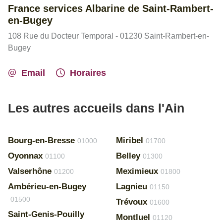
France services Albarine de Saint-Rambert-
en-Bugey
108 Rue du Docteur Temporal - 01230 Saint-Rambert-en-
Bugey
Email
Horaires
Les autres accueils dans l'Ain
Bourg-en-Bresse
Miribel
01000
01700
Oyonnax
Belley
01100
01300
Valserhône
Meximieux
01200
01800
Ambérieu-en-Bugey
Lagnieu
01150
01500
Trévoux
01600
Saint-Genis-Pouilly
Montluel
01120