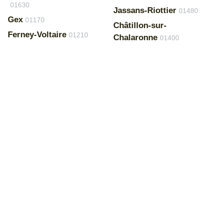
01630
Jassans-Riottier
01480
Gex
01170
Châtillon-sur-
Ferney-Voltaire
01210
Chalaronne
01400