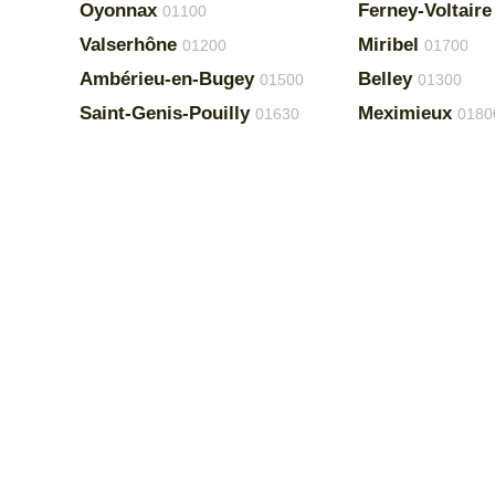
Oyonnax
Ferney-Voltaire
01100
Valserhône
Miribel
01200
01700
Ambérieu-en-Bugey
Belley
01500
01300
Saint-Genis-Pouilly
Meximieux
01630
0180