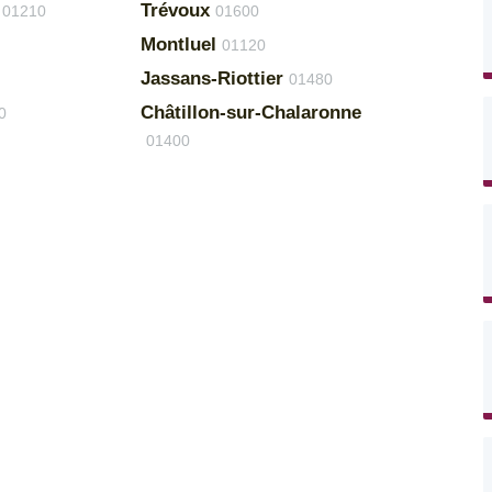
Trévoux
01210
01600
Montluel
01120
Jassans-Riottier
01480
Châtillon-sur-Chalaronne
0
01400