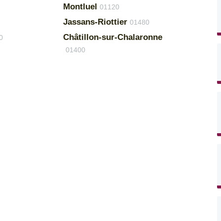
Montluel
01120
Jassans-Riottier
01480
Châtillon-sur-Chalaronne
0
01400