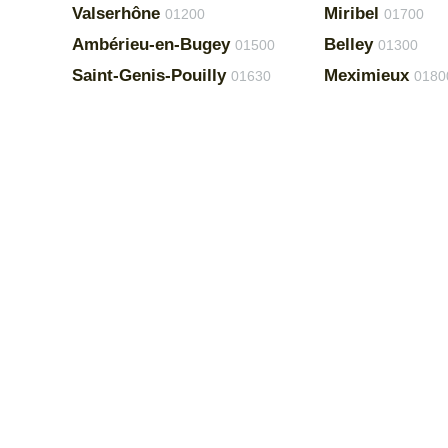
Valserhône
Miribel
01200
01700
Ambérieu-en-Bugey
Belley
01500
01300
Saint-Genis-Pouilly
Meximieux
01630
0180