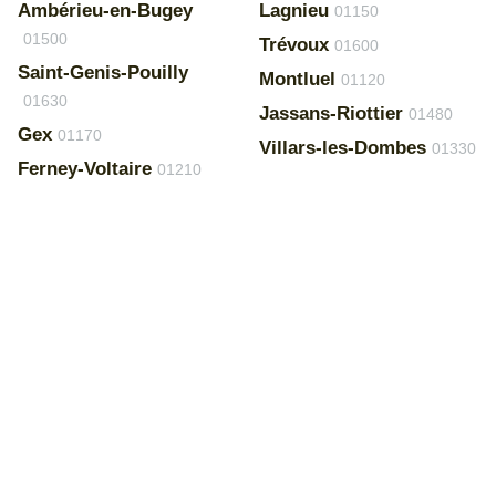
Ambérieu-en-Bugey
Lagnieu
01150
01500
Trévoux
01600
Saint-Genis-Pouilly
Montluel
01120
01630
Jassans-Riottier
01480
Gex
01170
Villars-les-Dombes
01330
Ferney-Voltaire
01210